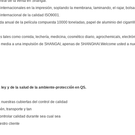
ntral de la venta en Shangai.
nternacionales en la impresión, soplando la membrana, laminando, el rajar, bols
 internacional de la calidad ISO9001.
ida anual de la película compuesta 10000 toneladas, papel de aluminio del cigarr
 tales como comida, lechería, medicina, cosmético diario, agrochemicals, electrón, c
a y media a una impulsión de SHANGAI, apenas de SHANGHAI.Welcome usted a nu
 ley y de la salud de la ambiente-protección en QS.
nuestras cubiertas del control de calidad
én, transporte y tan
ntrolar calidad durante sea cual sea
estro cliente