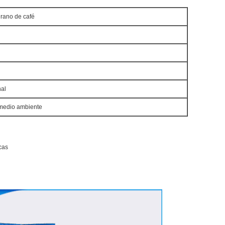
rano de café
nal
medio ambiente
cas