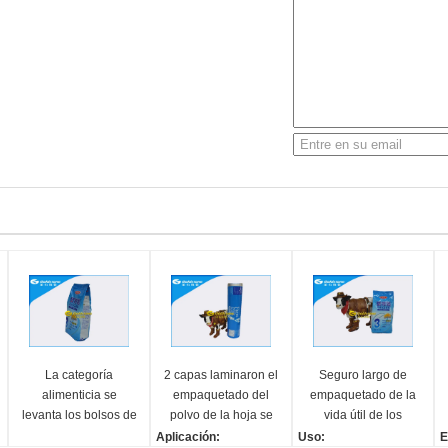
La categoría
2 capas laminaron el
Seguro largo de
alimenticia se
empaquetado del
empaquetado de la
levanta los bolsos de
polvo de la hoja se
vida útil de los
empaquetado del
colocan para arriba
bolsos de la
Aplicación:
Uso:
E