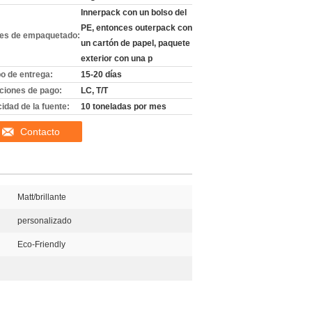
Innerpack con un bolso del
PE, entonces outerpack con
les de empaquetado:
un cartón de papel, paquete
exterior con una p
o de entrega:
15-20 días
ciones de pago:
LC, T/T
idad de la fuente:
10 toneladas por mes
Contacto
Matt/brillante
personalizado
Eco-Friendly