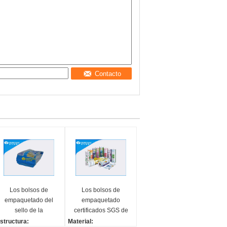
Contacto
Los bolsos de
Los bolsos de
empaquetado del
empaquetado
sello de la
certificados SGS de
cremallera de la hoja
leche en polvo, el
structura:
Material: