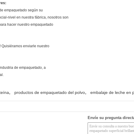
res:
l de empaquetado según su
cial-nivel en nuestra fábrica, nosotros son
 para hacer nuestro empaquetado
! Quisiéramos enviarle nuestro
industria de empaquetado, a
al.
,
,
teína
productos de empaquetado del polvo
embalaje de leche en 
Envíe su pregunta direc