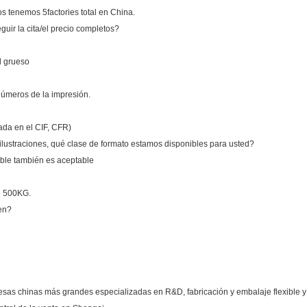
os tenemos 5factories total en China.
uir la cita/el precio completos?
el grueso
 números de la impresión.
sada en el CIF, CFR)
lustraciones, qué clase de formato estamos disponibles para usted?
tible también es aceptable
o 500KG.
en?
as chinas más grandes especializadas en R&D, fabricación y embalaje flexible 