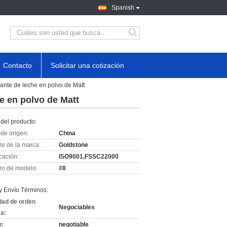
Spanish
Contacto
Solicitar una cotización
ante de leche en polvo de Matt
e en polvo de Matt
del producto:
de origen:
China
e de la marca:
Goldstone
icación:
ISO9001,FSSC22000
o de modelo:
#8
y Envío Términos:
dad de orden
Negociables
a:
o:
negotiable