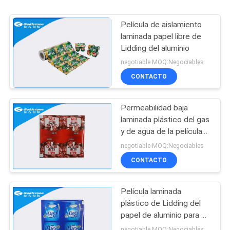
Película de aislamiento
laminada papel libre de
Lidding del aluminio
negotiable MOQ:Negociables
CONTACTO
Permeabilidad baja
laminada plástico del gas
y de agua de la película
de Lidding del yogur de
negotiable MOQ:Negociables
cuatro tazas
CONTACTO
Película laminada
plástico de Lidding del
papel de aluminio para el
buen lacre de la taza de
negotiable MOQ:Negociables