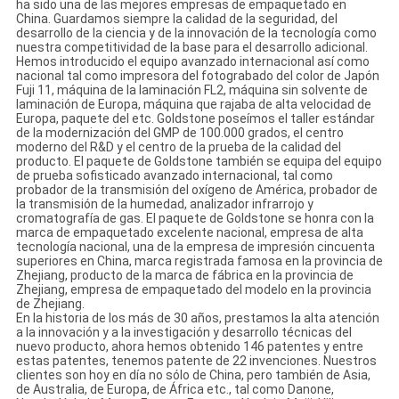
ha sido una de las mejores empresas de empaquetado en
China. Guardamos siempre la calidad de la seguridad, del
desarrollo de la ciencia y de la innovación de la tecnología como
nuestra competitividad de la base para el desarrollo adicional.
Hemos introducido el equipo avanzado internacional así como
nacional tal como impresora del fotograbado del color de Japón
Fuji 11, máquina de la laminación FL2, máquina sin solvente de
laminación de Europa, máquina que rajaba de alta velocidad de
Europa, paquete del etc. Goldstone poseímos el taller estándar
de la modernización del GMP de 100.000 grados, el centro
moderno del R&D y el centro de la prueba de la calidad del
producto. El paquete de Goldstone también se equipa del equipo
de prueba sofisticado avanzado internacional, tal como
probador de la transmisión del oxígeno de América, probador de
la transmisión de la humedad, analizador infrarrojo y
cromatografía de gas. El paquete de Goldstone se honra con la
marca de empaquetado excelente nacional, empresa de alta
tecnología nacional, una de la empresa de impresión cincuenta
superiores en China, marca registrada famosa en la provincia de
Zhejiang, producto de la marca de fábrica en la provincia de
Zhejiang, empresa de empaquetado del modelo en la provincia
de Zhejiang.
En la historia de los más de 30 años, prestamos la alta atención
a la innovación y a la investigación y desarrollo técnicas del
nuevo producto, ahora hemos obtenido 146 patentes y entre
estas patentes, tenemos patente de 22 invenciones. Nuestros
clientes son hoy en día no sólo de China, pero también de Asia,
de Australia, de Europa, de África etc., tal como Danone,