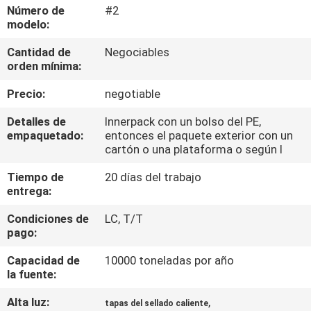
RECORRIDO
Número de
#2
modelo:
POR
Cantidad de
Negociables
LA
orden mínima:
FÁBRICA
Precio:
negotiable
CONTROL
Detalles de
Innerpack con un bolso del PE,
empaquetado:
entonces el paquete exterior con un
DE
cartón o una plataforma o según l
CALIDAD
Tiempo de
20 días del trabajo
entrega:
CONTACTA
Condiciones de
LC, T/T
pago:
CON
NOSOTROS
Capacidad de
10000 toneladas por año
la fuente:
Alta luz:
,
SOLICITAR
tapas del sellado caliente