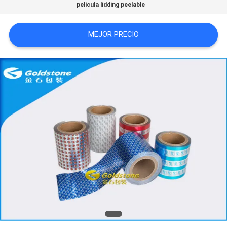
película lidding peelable
UNA
CITA
MEJOR PRECIO
NOTICIAS