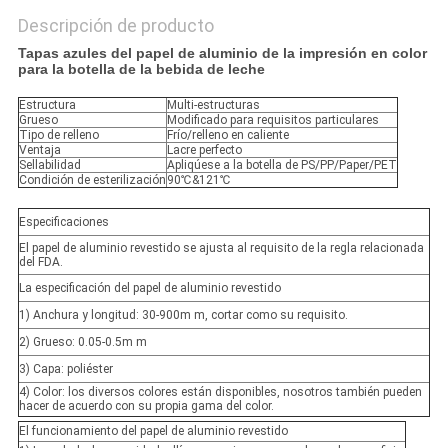
Descripción de producto
Tapas azules del papel de aluminio de la impresión en color
para la botella de la bebida de leche
Estructura
Multi-estructuras
Grueso
Modificado para requisitos particulares
Tipo de relleno
Frío/relleno en caliente
Ventaja
Lacre perfecto
Sellabilidad
Apliqúese a la botella de PS/PP/Paper/PET
Condición de esterilización
90℃&121℃
Especificaciones
El papel de aluminio revestido se ajusta al requisito de la regla relacionada
del FDA.
La especificación del papel de aluminio revestido
1) Anchura y longitud: 30-900m m, cortar como su requisito.
2) Grueso: 0.05-0.5m m
3) Capa: poliéster
4) Color: los diversos colores están disponibles, nosotros también pueden
hacer de acuerdo con su propia gama del color.
El funcionamiento del papel de aluminio revestido