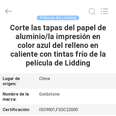
de
la
hoja
del
sellado
Película de Lidding
caliente
Proveedor.
Copyright
Corte las tapas del papel de
EN
©
2017
aluminio/la impresión en
CASA.
-
2025
heatsealfoillids.com.
color azul del relleno en
All
Rights
PRODUCTOS
Reserved.
caliente con tintas frío de la
película de Lidding
LOS
VÍDEOS
Lugar de
China
origen:
SOBRE
Nombre de la
Goldstone
marca:
NOSOTROS
Certificación:
ISO9001,FSSC22000